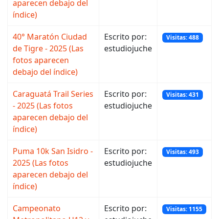
aparecen debajo del
índice)
40° Maratón Ciudad
Escrito por:
Visitas: 488
de Tigre - 2025 (Las
estudiojuche
fotos aparecen
debajo del índice)
Caraguatá Trail Series
Escrito por:
Visitas: 431
- 2025 (Las fotos
estudiojuche
aparecen debajo del
índice)
Puma 10k San Isidro -
Escrito por:
Visitas: 493
2025 (Las fotos
estudiojuche
aparecen debajo del
índice)
Campeonato
Escrito por:
Visitas: 1155