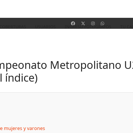
 COBERTURAS
USUARIOS
INGRESO FOTOGRAFOS
TU CA
mpeonato Metropolitano U2
 índice)
de mujeres y varones