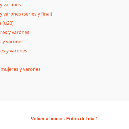
 y varones
 varones (series y final)
s (u20)
eres y varones
s y varones
res y varones
e mujeres y varones
Volver al inicio
-
Fotos del día 1